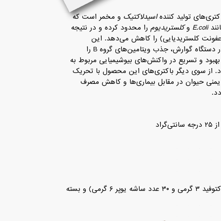
تری‌های تولید کننده
اسید‌لاکتیک
و مخمر است که
نند
E.coli
و
کلستریدیوم
را محدود کرده و در نتیجه
 عفونت کلستریدیایی) را کاهش می‌دهد. این
میکروارگانیسم‌ها پس از جایگزینی در دستگاه گوارش، جذب ویتامین‌های گروه B را
هبود و تسریع در واکنش‌های بیوشیمیایی مربوط به
د. از سوی دیگر باکتری‌های این محصول با تحریک
نی حیوان در مقابل بیماری‌ها و کاهش مصرف
دد.
راد
جعبه های۶۰ تایی (۳۰ عدد ساشه لاکتوفید ۳ گرمی و ۳۰ عدد ساشه یوپر ۶ گرمی) و بسته