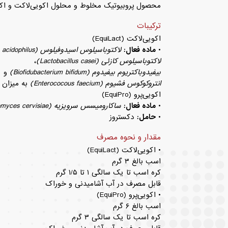
محصول پروبیوتیک مخلوط و محلول اکویی‌لاکت و اکو
ترکیبات
اکویی‌لاکت (EquiLact)
•
ماده فعال:
لاکتوباسیلوس اسیدوفیلوس (Lactobacillus acidophilus)
لاکتوباسیلوس کازئی (Lactobacillus casei)
،
بیفیدوباکتریوم بیفیدوم (Biofidubacterium bifidum)
و
انتروکوکوس فشیوم (Enterococous faecium)
به میزان CFU/g 1×10
اکویی‌پرو (EquiPro)
•
ماده فعال:
ساکارومیسس سرویزیه
(Saccharomyces cervisiae)
•
حامل:
دکستروز
مقدار و نحوه مصرف
• اکویی‌لاکت (EquiLact)
اسب بالغ ۳ گرم
کره اسب تا یک سالگی ۱ تا ۱/۵ گرم
قابل مصرف در آب آشامیدنی و خوراک
• اکویی‌پرو (EquiPro)
اسب بالغ ۶ گرم
کره اسب تا یک سالگی ۳ گرم