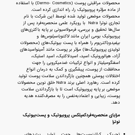
محصولات مراقبتی پوست (Dermo- Cosmetics) با استفاده
از ماده مؤثره پروبیوتیک را، راه ‌اندازی کرده است.
محصولات موضعی تولید شده توسط این شرکت با نام
تجاری نوترا Nutra با رویکرد علمی منحصربه‌فرد پس از
سال‌ها تحقیق و بررسی، فرمولاسیونی بر پایه باکتری‌های
پروبیوتیک بومی ایران مانند
لاکتوباسیلوس‌ها
و
بیفیدوباکتریوم
را همراه با پست بیوتیک‌های (محصولات
تولیدی پروبیوتیک‌ها) مؤثر بر پوست مانند آمینواسیدهای
آزاد، هیالورونیک اسید، اسیدلاکتیک، اسید استیک،
اسفنگومیلیناز و انواع ترکیبات ضدمیکروبی را جهت
محافظت از پوست، پیشگیری و کمک به درمان انواع
اختلالات پوستی همچنین بازگرداندن سلامت پوست تولید
کرده است. رهاورد اصلی برند Nutra خلق نوین محصولات
موضعی بر پایه پروبیوتیک است تا با بازگرداندن سلامت
پوست، زیبایی و اعتمادبه‌نفس را به مصرف‌کننده هدیه
دهد.
مزایای منحصربه‌فردکمپلکس پروبیوتیک
و پست
بیوتیک
نوترا
تحریک کراتینوسیت‌ها جهت تولید پپتیدهای