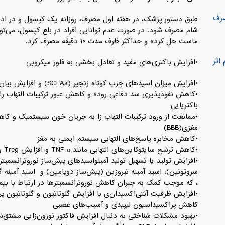
صرف
طبق دستور پزشک، در هفته اول مصرف، روزانه یک کپسول و در ادام
شام مصرف شود. در صورت عدم توانایی افراد در بلع کپسول، می‌توا
ماست حل کرده و حداکثر ظرف مدت ۱۰ دقیقه مصرف کرد.
اثر
•افزایش باکتری‌های مفید و تعادل بخشی به فلور میکروبی
•افزایش میزان اسیدهای چرب کوتاه زنجیر (SCFAs) و افزایش بیان اتصالات محکم و تقویت سد دفاعی روده
باکتریایی
•ممانعت از ورود ترکیبات التهاب زا به جریان خون سیستمیک و ک
مغزی(BBB)
•کاهش مخابره پاسخ‌های التهابی سیستم ایمنی به مغز
•کاهش ترشح سایتوکاین‌های التهابی مانند TNF-α و افزایش Treg و تعدیل سیستم ایمنی
•افزایش تولید یا تسهیل تولید آمینواسیدهای پیش‌ساز نوروترانسمیتره
، که موجب کمک به جبران کاهش نوروترانسمیتر‌ها در ارتباط با ب
کاهش پراکسیداسیون لیپیدی و آسیب‌های عصبی
•بهبود مشکلات شناختی به دنبال افزایش فاکتور نورون‌زایی مشتق‌شده از