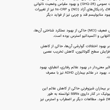
DASS) ، بهبود خستگی (FSS)، بهبود میزان درد (PRI)، بهبود سلامت عمومی (GHQ-28) و بهبود مقیاس وضعیت ناتوانی
گسترده (EDSS) مشاهده شده است. کاهش مالون دی‌آلدهید (MDA)، رادیکال‌های آزاد (NO) و hs-CRP نیز از تغییرات
وبیوتیکی در بیماران MS بوده است. بهبود متابولیسم قند و چربی نیز از فواید دیگر
متاآنالیزها درباره اثر پروبیوتیک‌ها بر بیماران آلزایمر و اختلال شناختی ضعیف (MCI) حاکی از بهبود عملکرد شناختی آن‌ها،
لتهابی و اکسیداتیو استرس بوده است.
وه بر بهبود اختلالات گوارشی آن‌ها، حاکی از کاهش
ش استرس اکسیداتیو و افزایش سطح گلوتاتیون، کاهش تخریب عصبی
ت.
ثیر معنی‌دار در بهبود علائم رفتاری، انطباق، بهبود
سطح نوروترانسمیترها و بهبود مشکلات گوارشی در آن‌ها بوده است. بهبود در علائم بیماران ADHD نیز با مصرف
ها بر بیماران شیزوفرنی حاکی از کاهش علائم این
بیماران بوده است. از طرفی مطالعه‌ای بالینی نشان داد مصرف پروبیوتیک در کنار داروی SSRIs توانسته به طور
معنی‌داری موجب بهبود شرایط بیماران اختلال افسردگی ماژور (MDD) شود. مطالعات دیگر بر اضطراب و استرس نیز