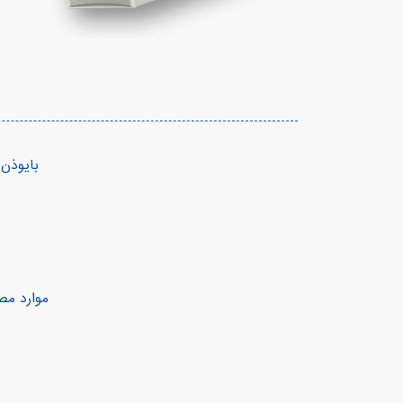
بایوذن
موارد م