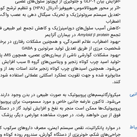
•افزایش بیان GLP-1 و جلوگیری از آپوپتوز سلول‌های عصبی
•اثر بر محور هیپوتالاموس-هیپوفیز-آدرنال (HPA) و تنظیم ترشح کورتیزول و سرکوب التهاب
اضطراب
تجمع
Amyloid β protein
در بیماران آلزایمر
•بهبود اضطراب، علائم افسردگی، و همچنین مشکلات رفتاری در برخی
شخصیت مرزی از طریق تعدیل تولید سرتونین و GABA
•بهبود مشکلات گوارشی ناشی از بیماری‌های عصبی، همچون MS، پارکینسون یا اتیسم
می‌شود. همچنین اسیدهای چرب کوتاه زنجیر مانند استات بعد از 
متابولیزه شده و جهت تقویت عملکرد اسکلتی عضلانی استفاده شود و ن
کنند.
نبی
می‌شود. تاکنون عارضه جانبی خاص و مورد مسمومیت برای پروبیو
پروبیوتیک‌ها ممکن است منجر به نفخ و افزایش تولید گاز در دست
فوق از بین خواهند رفت. در صورت مشاهده عوارضی دیگر، پزشک یا 
یاط
در موارد پانکراتیت، نقص سیستم ایمنی، مصرف داروهای سرکوب کنند
جراحی‌های شکم، خونریزی از دستگاه گوارش، سندروم روده کوتاه و خط