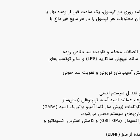
ه روزی دو کپسول، یک ساعت قبل از وعده نهار یا
ن محتویات هر کپسول را در هر مایع غیر داغ یا
•کاهش نفوذپذیری سد دفاعی روده و کاهش عبور ترکیبات التهاب زا مانند لیپوپلی ساکارید (LPS) و سایر توکسین‌های
اهش آسیب‌های نورونی و تقویت سد خونی
ا، همانند اسید آمینه تریپتوفان (پیش‌ساز
سروتونین)، اسید آمینه تیروزین (پیش‌ساز دوپامین) و اسید آمینه گلوتامات (پیش ساز گاما آمینو بوتیریک اسید (GABA)
یماری‌های سیستم عصبی می‌شود.
•افزایش ظرفیت آنتی‌اکسیدان‌ی با افزایش گلوتاتیون و گلوتاتیون پراکسیداز (GSH, GPx) و کاهش استرس اکسیداتیو و
 مغز (BDNF)