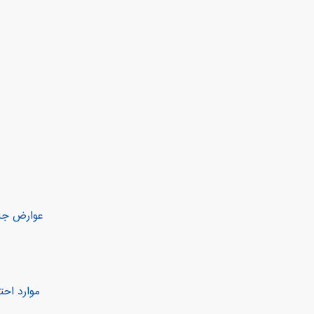
عوارض جا
موارد احت