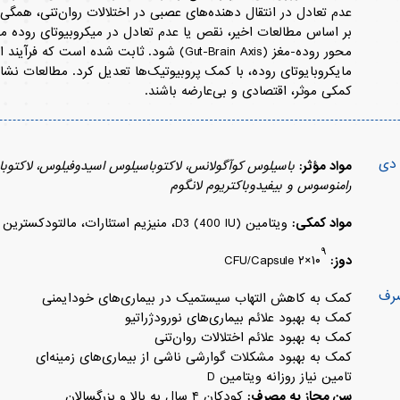
عدم تعادل در انتقال دهنده‌های عصبی در اختلالات روان‌تنی، همگی
بر اساس مطالعات اخیر، نقص یا عدم تعادل در میکروبیوتای روده می‌
محور روده-مغز (Gut-Brain Axis) شود. ثابت شده 
مایکروبایوتای روده، با کمک پروبیوتیک‌ها تعدیل کرد. مطالعات نشا
کمکی موثر، اقتصادی و بی‌عارضه باشند.
 دی
مواد مؤثر:
باسیلوس کوآگولانس، لاکتوباسیلوس اسیدوفیلوس، لاکتوباس
رامنوسوس و بیفیدوباکتریوم‌ لانگوم
مواد کمکی:
ویتامین D3 (400 IU)، منیزیم استئارات، مالتودکسترین
۹
دوز:
CFU/Capsule ۲×۱۰
صرف
کمک به کاهش التهاب سیستمیک در بیماری‌های خودایمنی
کمک به بهبود علائم بیماری‌های نورودژراتیو
کمک به بهبود علائم اختلالات روان‌تنی
کمک به بهبود مشکلات گوارشی ناشی از بیماری‌های زمینه‌ای
تامین نیاز روزانه ویتامین D
سن مجاز به مصرف:
کودکان ۴ سال به بالا و بزرگسالان