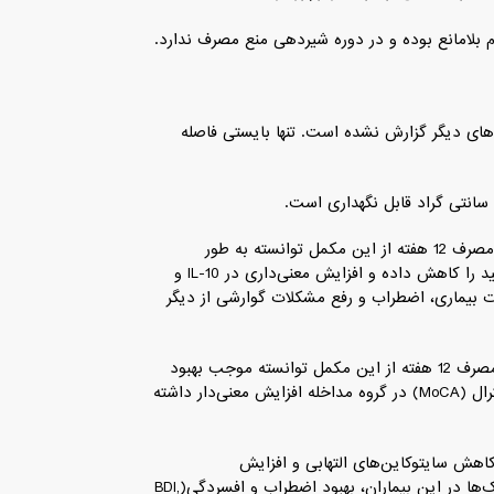
 بلامانع بوده و در دوره شیردهی منع مصرف ندارد.
وهای دیگر گزارش نشده است. تنها بایستی فاصله
مطالعه بالینی اثر مکمل بایوذن‌دی بر بیماران پارکینسون نشان داد مصرف 12 هفته از این مکمل توانسته به طور
معنی‌داری سایتوکاین‌های التهابی IL-1β, INF-γ, IL-6 و مالون‌دی‌آلدهید را کاهش داده و افزایش معنی‌داری در IL-10 و
کاهش معنی دار شدت بیماری، اضطراب و رفع مشکلات گوارشی از دیگر
مطالعه بالینی اثر مکمل بایوذن‌دی بر بیماران شیزوفرنی نشان داد مصرف 12 هفته از این مکمل توانسته موجب بهبود
عملکرد شناختی در آن‌ها شود؛ بطوریکه آزمون ارزیابی شناختی مونترال (MoCA) در گروه مداخله افزایش معنی‌دار داشته
 کاهش سایتوکاین‌های التهابی و افزایش
سایتوکاین‌های ضد التهابی است. به علاوه به دنبال مصرف پروبیوتیک‌ها در این بیماران، بهبود اضطراب و افسردگی(BDI,