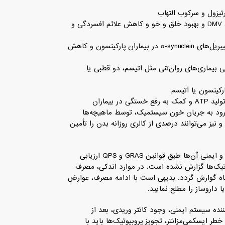
•تعدیل سیستم سروتونرژیک و تحریک سیگنال دهی به عصب واگ، DMV و بهبود خلق و خو و کاهش علائم افسردگی و
•کاهش آسیب سلول‌های دوپامینرژیک و کاهش تجمع غیر طبیعی فیبریل‌های α-synuclein در بیماران پارکینسون و کاهش
 بیماری‌های روان‌تنی مثل اتیسم، دو قطبی یا
•تولید اسید چرب کوتاه زنجیر و ویتامین‌های گروه B سبب افزایش تولید ATP و کمک به رفع خستگی در بیماران
ورود به جریان خون سیستمیک، توسط ماهیچه‌ها
یز می‌توانند درصدی از کالری روزانه بدن را تأمین
میکروارگانیسم‌های پروبیوتیک به صورت طبیعی در بدن وجود دارند و ایمنی آن‌ها طبق قوانین GRAS و QPS ارزیابی
تیک‌ها گزارش نشده است. در موارد اندکی، مصرف
گاه گوارش گردد. بدیهی است با ادامه مصرف، عوارض
داروساز را مطلع نمایید.
ه سیستم ایمنی، وجود کاتتر وریدی، بعد از
ر ایسکمی‌مزانتر، تجویز پروبیوتیک‌ها باید با