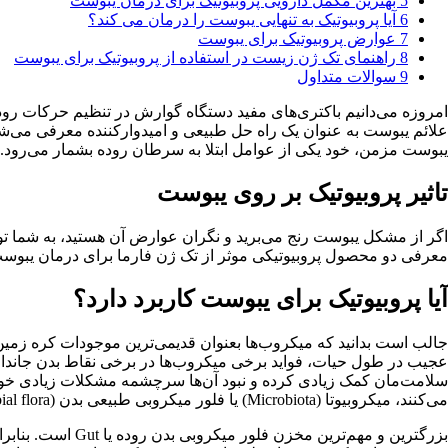
5
بهترین مکمل دارویی پروبیوتیک برای درمان یبوست
6
آیا پروبیوتیک به تنهایی یبوست را درمان می کند؟
7
عوارض پروبیوتیک برای یبوست
8
راهنمای تک ژن زیست در استفاده از پروبیوتیک برای یبوست
9
سوالات متداول
امروزه می‌دانیم باکتری‌های مفید دستگاه گوارش در تنظیم حرکات رود
علائم یبوست به عنوان یک راه حل طبیعی و امیدوارکننده معرفی می‌شو
یبوست مزمن، خود یکی از عوامل ابتلا به سرطان روده بشمار می‌رود. 
تاثیر پروبیوتیک بر روی یبوست
اگر از مشکل یبوست رنج می‌برید و نگران عوارض آن هستید، به شما توص
معرفی دو محصول پروبیوتیکی موثر از تک ژن فارما برای درمان یبوست می
آیا پروبیوتیک برای یبوست کاربرد دارد؟
جالب است بدانید که میکروب‌ها بعنوان قدیمی‌ترین موجودات کره زمین، 
عجیب در طول حیات، فواید برخی میکروب‌ها در برخی نقاط بدن جاندار
سلامت‌مان کمک زیادی کرده و نبود آن‌ها سرچشمه مشکلات زیادی خواهد
می‌کنند، میکروبیوتا (Microbiota) یا فلور میکروبی طبیعی بدن (normal microbial flora) می‌گویند.
بزرگترین و مهم‌